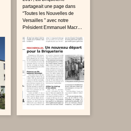
partageait une page dans
“Toutes les Nouvelles de
Versailles ” avec notre
Président Emmanuel Macron.
e
Il visitait à l’occasion des
Journées du Patrimoine, le
château de Monté-Cristo. A la
Briqueterie de Feucherolles,
l’énergie des PME, start-up,
artisans et artistes présents à
la pépinière d’entreprises, fait
écho à l’histoire industrielle
de ce lieu des Yvelines située
à quelques minutes de Paris.