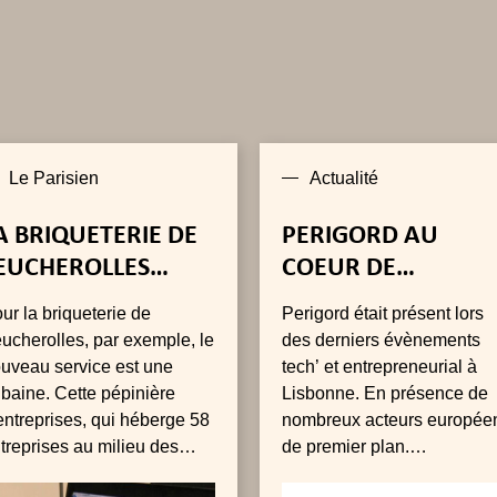
Le Parisien
Actualité
A BRIQUETERIE DE
PERIGORD AU
EUCHEROLLES
COEUR DE
PPLAUDIT
L’ACTUALITÉ
ur la briqueterie de
Perigord était présent lors
’ARRIVÉE D’UN
ENTREPRENEURIAL
ucherolles, par exemple, le
des derniers évènements
RRÊT DE BUS
EUROPÉENNE
uveau service est une
tech’ et entrepreneurial à
baine. Cette pépinière
Lisbonne. En présence de
entreprises, qui héberge 58
nombreux acteurs europée
treprises au milieu des
de premier plan.
amps, n'avait aucun arrêt
Ambassadeur de France,