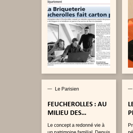
de
Fl
de
»,
co
le
Br
Le Parisien
FEUCHEROLLES : AU
L
MILIEU DES
P
CHAMPS, LA
R
Le concept a redonné vie à
Pr
PÉPINIÈRE
D
un patrimoine familial. Depuis
pé