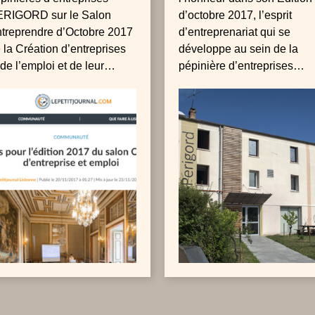
NTREPRENDRE.PT
RIGORD sur le Salon
d’octobre 2017, l’esprit
 LISBONNE
treprendre d’Octobre 2017
d’entreprenariat qui se
 la Création d’entreprises
développe au sein de la
 de l’emploi et de leur
pépinière d’entreprises
frent de services de
Perigord à La Briqueterie d
miciliation pour les
Feucherolles à quelques
trepreneurs francophones
kilomètres de Versailles.
installant à Lisbonne.