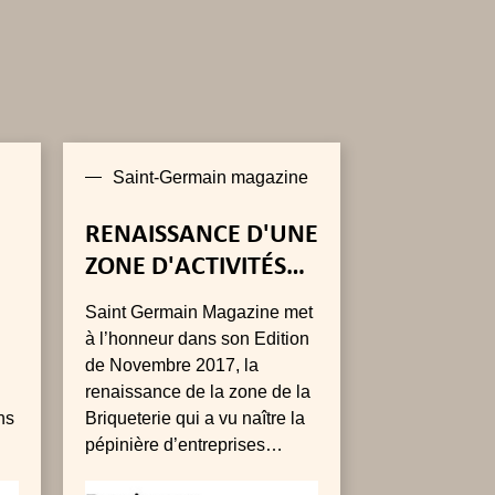
Saint-Germain magazine
RENAISSANCE D'UNE
ZONE D'ACTIVITÉS
SUR LE GOLF DE
Saint Germain Magazine met
E
FEUCHEROLES
à l’honneur dans son Edition
de Novembre 2017, la
renaissance de la zone de la
ns
Briqueterie qui a vu naître la
pépinière d’entreprises
Perigord à Feucherolles.