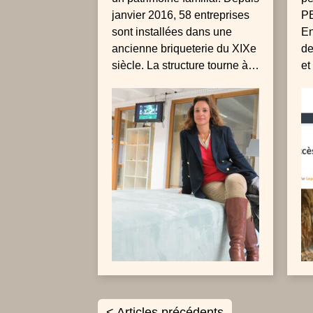
D’ENTREPRISES
E
janvier 2016, 58 entreprises
PE
AFFICHE COMPLET
sont installées dans une
À
En
ancienne briqueterie du XIXe
de
siècle. La structure tourne à
et
plein régime et va pousser
of
les murs en janvier.
Do
en
s’
< Articles précédents