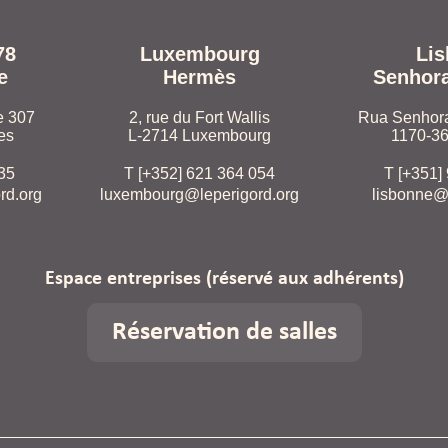
78
Luxembourg
Li
e
Hermès
Senhor
e 307
2, rue du Fort Wallis
Rua Senhora
es
L-2714 Luxembourg
1170-36
 35
T [+352] 621 364 054
T [+351]
rd.org
luxembourg@leperigord.org
lisbonne@
Espace entreprises
(réservé aux adhérents)
Réservation de salles