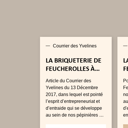
Courrier des Yvelines
LA BRIQUETERIE DE
L
FEUCHEROLLES À
F
L’HONNEUR
A
Article du Courrier des
Po
L
Yvelines du 13 Décembre
Fe
A
2017, dans lequel est pointé
no
l’esprit d’entrepreneuriat et
au
d’entraide qui se développe
d'
au sein de nos pépinières à
en
Feucherolles.
ch