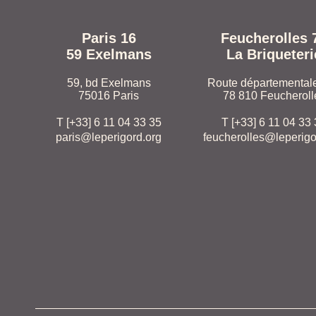
Paris 16
Feucherolles 
59 Exelmans
La Briqueteri
59, bd Exelmans
Route départemental
75016 Paris
78 810 Feucheroll
T [+33] 6 11 04 33 35
T [+33] 6 11 04 33
paris@leperigord.org
feucherolles@leperigo