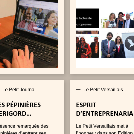
 bus à proximité. Avec
maire de Paris, entreprene
exigo, les clients pourront
primé par Business
scendre à l'arrêt « Collège
Entreprendre, etc.
 situé à 100 m. « J'ai
mmandé 300 tickets pour
s entrepreneurs de la
iqueterie et leurs salariés.
Le Petit Journal
Le Petit Versaillais
ES PÉPINIÈRES
ESPRIT
ERIGORD
D’ENTREPRENARIA
EMARQUÉES LORS
ET PÉPINIÈRE
ésence remarquée des
Le Petit Versaillais met à
U SALON
D’ENTREPRISES
pinières d’entreprises
l’honneur dans son Edition