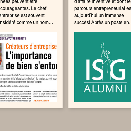
nées peuvent être
d'affaire inventive et dont le
courageantes. Le chef
parcours entrepreneurial es
entreprise est souvent
aujourd'hui un immense
onsidéré comme un homme
succès! Après un poste en
abattre. Il a pourtant ce petit
Argentine où elle fait la
uc en plus que les autres
promotion des entreprises
ont pas à condition
françaises à l’export, elle s
anmoins de bien
spécialise pour la « french
entourer.
Tech » et se passionne pou
l'entrepreneuriat, publiant
régulièrement des articles.