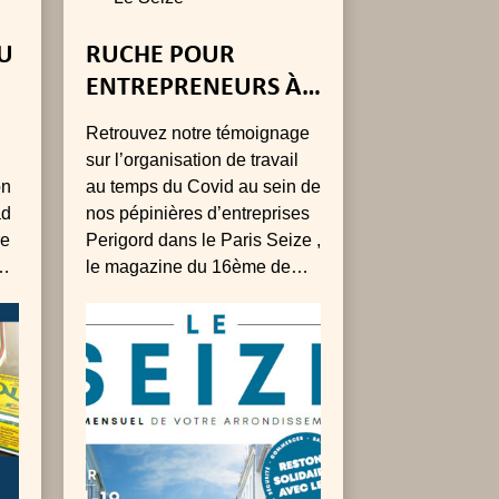
DU
RUCHE POUR
ENTREPRENEURS À
PARIS 16ÈME
Retrouvez notre témoignage
sur l’organisation de travail
on
au temps du Covid au sein de
ad
nos pépinières d’entreprises
re
Perigord dans le Paris Seize ,
up
le magazine du 16ème de
et
novembre 2020.