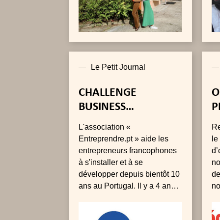
Le Petit Journal
CHALLENGE
O
BUSINESS
P
ENTREPRENDRE -
D
L'association «
Re
LES FINALISTES
P
Entreprendre.pt » aide les
le
entrepreneurs francophones
d’
à s'installer et à se
no
développer depuis bientôt 10
de
ans au Portugal. Il y a 4 ans,
no
elle a lancé le challenge «
!
Business Entreprendre »