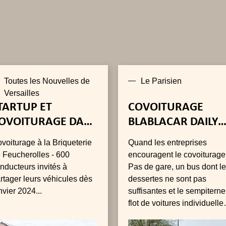
Toutes les Nouvelles de
Le Parisien
Versailles
TARTUP ET
COVOITURAGE
OVOITURAGE DANS
BLABLACAR DAILY
ES YVELINES GRÂCE
PLAINE DE
voiturage à la Briqueterie
Quand les entreprises
U PERIGORD
VERSAILLES
 Feucherolles - 600
encouragent le covoiturage
nducteurs invités à
Pas de gare, un bus dont l
rtager leurs véhicules dès
dessertes ne sont pas
nvier 2024...
suffisantes et le sempiterne
flot de voitures individuelle
qui défilent sur la D 307. À