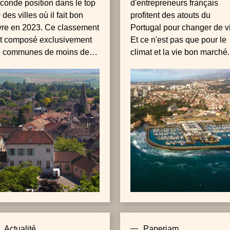
conde position dans le top
d'entrepreneurs français
 des villes où il fait bon
profitent des atouts du
vre en 2023. Ce classement
Portugal pour changer de v
t composé exclusivement
Et ce n'est pas que pour le
 communes de moins de
climat et la vie bon marché.
.000 habitants qui se
vèlent, dans l'ensemble,
oir de très bons résultats
 termes de sécurité et de
ux de commerces par
bitant.
Actualité
Paperjam