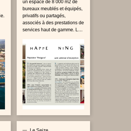
un espace de 8 000 m2 de
bureaux meublés et équipés,
ie.
privatifs ou partagés,
associés à des prestations de
services haut de gamme. Le
concept est implanté à Paris
16ème, et également à
Feucherolles (78), au
Luxembourg, à Lisbonne
(Portugal) et à Tunis
(Tunisie).
Le Seize