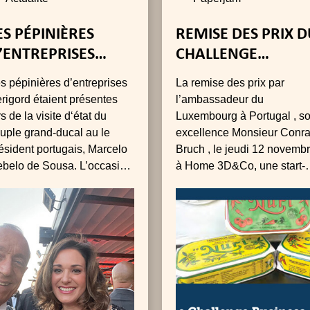
ES PÉPINIÈRES
REMISE DES PRIX 
’ENTREPRISES
CHALLENGE
ERIGORD ÉTAIENT
PERIGORD
s pépinières d’entreprises
La remise des prix par
RÉSENTES LORS DE
LUXEMBOURG !
rigord étaient présentes
l’ambassadeur du
A VISITE D‘ÉTAT DU
rs de la visite d‘état du
Luxembourg à Portugal , s
OUPLE GRAND-
uple grand-ducal au le
excellence Monsieur Conr
ésident portugais, Marcelo
Bruch , le jeudi 12 novemb
UCAL
belo de Sousa. L’occasion
à Home 3D&Co, une start-
ur les deux pays de
portée par Cyril Mazzocca 
affirmer, une fois encore,
Caroline Ruszkiewicz , qui
amitié forte qui les unit : ce
réalise des visites
en bilatéral sans équivalent.
immobilières en 3D et des
missions de home staging
virtuelles.