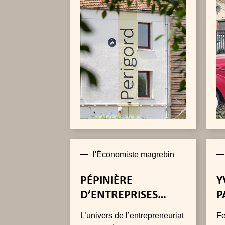
l'Économiste magrebin
PÉPINIÈRE
Y
D’ENTREPRISES
P
PARC DU BELVÉDÈRE
V
L’univers de l’entrepreneuriat
Fe
À TUNIS
B