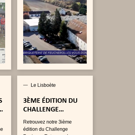
ns
Le Lisboète
S
3ÈME ÉDITION DU
ES
CHALLENGE
BUSINESS
Retrouvez notre 3ième
ENTREPRENDRE
me
édition du Challenge