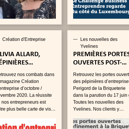
Création d'Entreprise
Les nouvelles des
Yvelines
LIVIA ALLARD,
PREMIÈRES PORTE
ÉPINIÈRES
OUVERTES POST-
’ENTREPRISES
CONFINEMENT À L
trouvez nos combats dans
Retrouvez les portes ouver
ERIGORD
BRIQUETERIE
 magazine Création
des pépinières d’entreprise
entreprise d’octobre /
Perigord de la Briqueterie
vembre 2020. La réussite
dans la parution du 17 juin
 nos entrepreneurs est
Toutes les nouvelles des
tre plus belle carte de visite
Yvelines. Nos clients y
témoignent de la soupless
de leur utilisation des lieux 