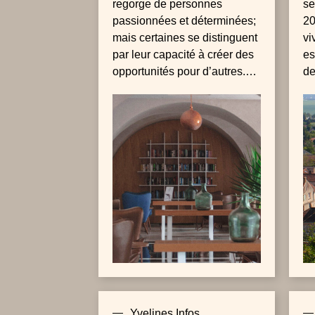
regorge de personnes
se
passionnées et déterminées;
20
mais certaines se distinguent
vi
par leur capacité à créer des
es
opportunités pour d’autres.
de
Olivia Allard est l’une de ces
10
figures inspirantes, une
ré
entrepreneure visionnaire...
av
en
ta
ha
Yvelines Infos