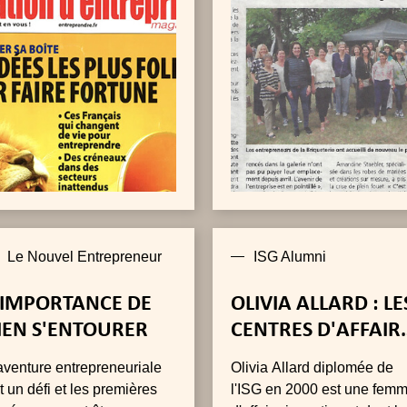
des ateliers et bureaux
meublés clés en mains, sa
engagement
Le Nouvel Entrepreneur
ISG Alumni
'IMPORTANCE DE
OLIVIA ALLARD : LE
IEN S'ENTOURER
CENTRES D'AFFAIR
PERIGORD
aventure entrepreneuriale
Olivia Allard diplomée de
t un défi et les premières
l'ISG en 2000 est une fem