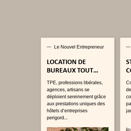
Le Nouvel Entrepreneur
LOCATION DE
S
BUREAUX TOUT
C
INCLUS À PRIX
L
TPE, professions libérales,
Co
MODÉRÉ EN RÉGION
A
agences, artisans se
de
PARISIENNE
déploient sereinement grâce
co
aux prestations uniques des
pa
hôtels d’entreprises
ja
perigord...