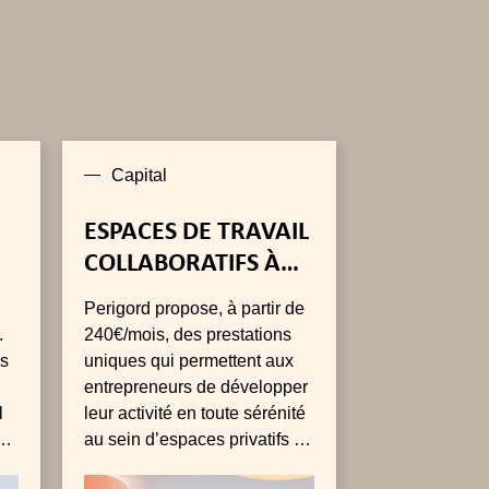
Capital
ESPACES DE TRAVAIL
COLLABORATIFS À
PARIS
Perigord propose, à partir de
.
240€/mois, des prestations
es
uniques qui permettent aux
entrepreneurs de développer
l
leur activité en toute sérénité
s
au sein d’espaces privatifs de
12 à 600m².