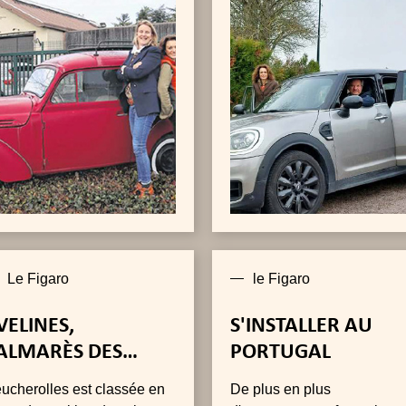
Feucherolles, ce constat a
conduit deux entreprises à
sceller un accord pour
favoriser le covoiturage de
leurs salariés.
Le Figaro
le Figaro
VELINES,
S'INSTALLER AU
ALMARÈS DES
PORTUGAL
ILLES OÙ IL FAIT
ucherolles est classée en
De plus en plus
ON VIVRE