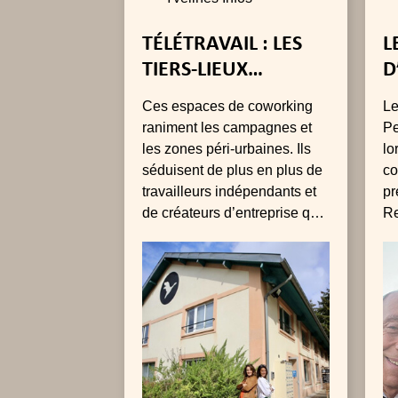
TÉLÉTRAVAIL : LES
L
TIERS-LIEUX
D
S’ANCRENT DANS LES
P
Ces espaces de coworking
Le
YVELINES
P
raniment les campagnes et
Pe
L
les zones péri-urbaines. Ils
lo
séduisent de plus en plus de
C
co
travailleurs indépendants et
pr
D
de créateurs d’entreprise qui
Re
veulent collaborer, innover et
po
« faire » ensemble. C’était
ré
déjà le cas avant la crise
l’
sanitaire, mais depuis le
li
confinement le rapport des
Français au travail et à
l’entreprise, connaît une
mutation sans précédent.