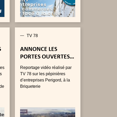
TV 78
S
ANNONCE LES
PORTES OUVERTES
A
DES PÉPINIÈRES
tes
Reportage vidéo réalisé par
D’ENTREPRISES
s
TV 78 sur les pépinières
d’entreprises Perigord, à la
 de
Briqueterie
e
,