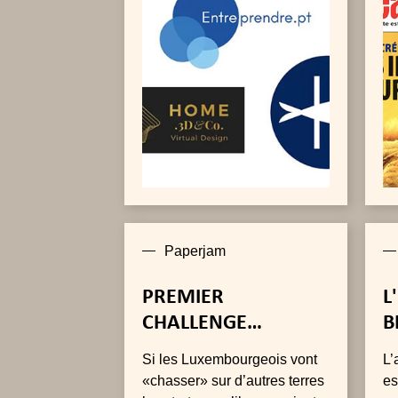
avec un comité de
personnalités du monde
fiscal, juridique, social et
économique qui s'est étoffé
au cours des années.
Paperjam
PREMIER
L
CHALLENGE
B
PÉRIGORD À VENIR
Si les Luxembourgeois vont
L’
«chasser» sur d’autres terres
es