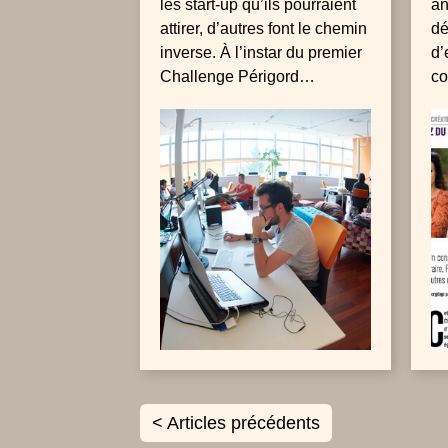
les start-up qu’ils pourraient
an
attirer, d’autres font le chemin
dé
inverse. À l’instar du premier
d’
Challenge Périgord
c
Luxembourg, pour qui
à 
voudrait aller se développer
tr
en France ou au Portugal.
n’
né
s’
< Articles précédents